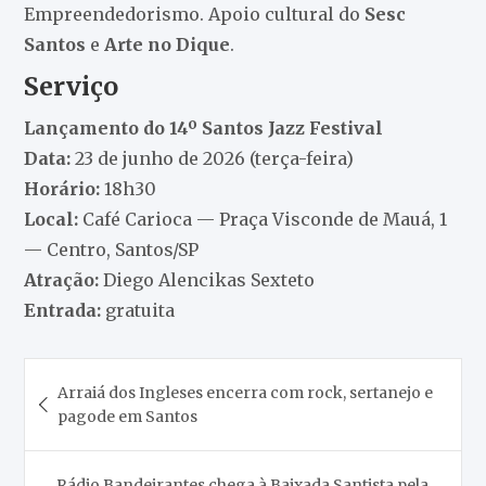
Empreendedorismo. Apoio cultural do
Sesc
Santos
e
Arte no Dique
.
Serviço
Lançamento do 14º Santos Jazz Festival
Data:
23 de junho de 2026 (terça-feira)
Horário:
18h30
Local:
Café Carioca — Praça Visconde de Mauá, 1
— Centro, Santos/SP
Atração:
Diego Alencikas Sexteto
Entrada:
gratuita
Navegação
Arraiá dos Ingleses encerra com rock, sertanejo e
de
pagode em Santos
Post
Rádio Bandeirantes chega à Baixada Santista pela