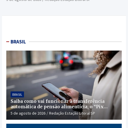
BRASIL
BRASIL
Saiba como vai funcionar a transferência
automática de pensão alimentícia, o “Pix
Pensão”
5 de agosto de 2026
Redação Estação Litoral SP