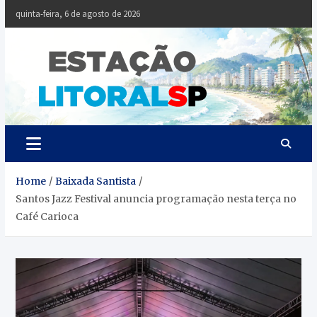
Skip
quinta-feira, 6 de agosto de 2026
to
content
Estaçã
Notícias da
Baixada Santista
Litoral
SP
Home
Baixada Santista
Santos Jazz Festival anuncia programação nesta terça no
Café Carioca