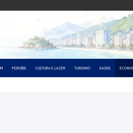
o Litoral SP
a Santista
ÉM
PERUÍBE
CULTURA E LAZER
TURISMO
SAÚDE
ECONO