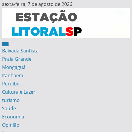
Skip
sexta-feira, 7 de agosto de 2026
to
content
Estação Litoral SP
Notícias da Baixada Santista
Baixada Santista
Praia Grande
Mongaguá
Itanhaém
Peruíbe
Cultura e Lazer
turismo
Saúde
Economia
Opinião