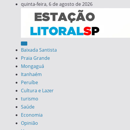
Skip
quinta-feira, 6 de agosto de 2026
to
content
Estação Litoral SP
Notícias da Baixada Santista
Baixada Santista
Praia Grande
Mongaguá
Itanhaém
Peruíbe
Cultura e Lazer
turismo
Saúde
Economia
Opinião