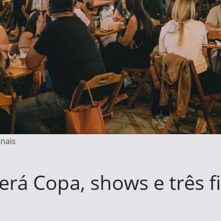
inais
terá Copa, shows e três f