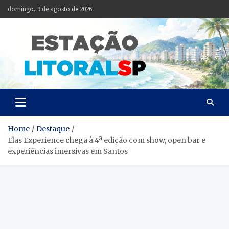
Skip
domingo, 9 de agosto de 2026
to
content
Estação
Notícias da Baixada
Santista
Litoral
SP
Home
Destaque
Elas Experience chega à 4ª edição com show, open bar e
experiências imersivas em Santos