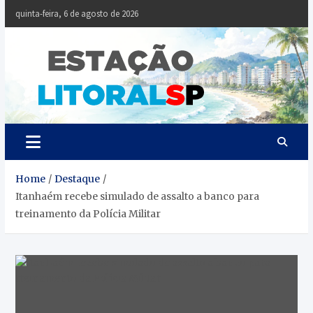
Skip
quinta-feira, 6 de agosto de 2026
to
content
Estaçã
Notícias da
Baixada Santista
Litoral
SP
Home
Destaque
Itanhaém recebe simulado de assalto a banco para
treinamento da Polícia Militar