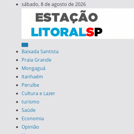
Skip
sábado, 8 de agosto de 2026
to
content
Estação Litoral SP
Notícias da Baixada Santista
Baixada Santista
Praia Grande
Mongaguá
Itanhaém
Peruíbe
Cultura e Lazer
turismo
Saúde
Economia
Opinião