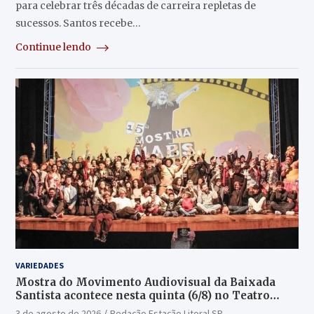
para celebrar três décadas de carreira repletas de
sucessos. Santos recebe…
Continue lendo
VARIEDADES
Mostra do Movimento Audiovisual da Baixada
Santista acontece nesta quinta (6/8) no Teatro
Guarany
3 de agosto de 2026
Redação Estação Litoral SP