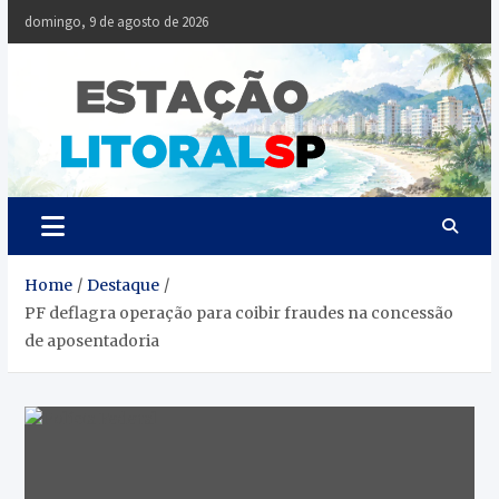
Skip
domingo, 9 de agosto de 2026
to
content
Estaçã
Notícias da
Baixada Santista
Litoral
SP
Home
Destaque
PF deflagra operação para coibir fraudes na concessão
de aposentadoria