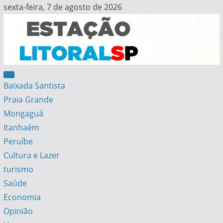
Skip
sexta-feira, 7 de agosto de 2026
to
content
Estação Litoral SP
Notícias da Baixada Santista
Baixada Santista
Praia Grande
Mongaguá
Itanhaém
Peruíbe
Cultura e Lazer
turismo
Saúde
Economia
Opinião