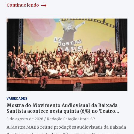
Continue lendo
VARIEDADES
Mostra do Movimento Audiovisual da Baixada
Santista acontece nesta quinta (6/8) no Teatro
Guarany
3 de agosto de 2026
Redação Estação Litoral SP
A Mostra MABS reúne produções audiovisuais da Baixada