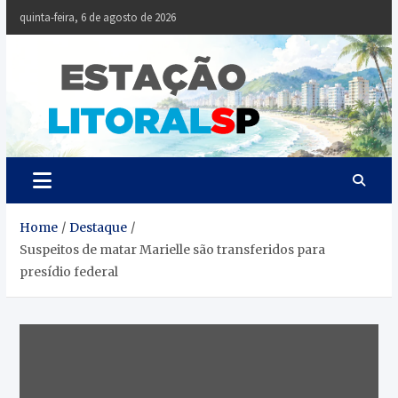
Skip
quinta-feira, 6 de agosto de 2026
to
content
Estaçã
Notícias da
Baixada Santista
Litoral
SP
Home
Destaque
Suspeitos de matar Marielle são transferidos para
presídio federal