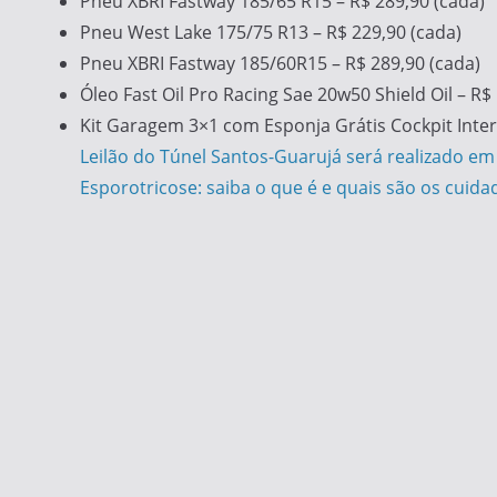
Pneu XBRI Fastway 185/65 R15 – R$ 289,90 (cada)
Pneu West Lake 175/75 R13 – R$ 229,90 (cada)
Pneu XBRI Fastway 185/60R15 – R$ 289,90 (cada)
Óleo Fast Oil Pro Racing Sae 20w50 Shield Oil – R$
Kit Garagem 3×1 com Esponja Grátis Cockpit Interb
Navegação
Leilão do Túnel Santos-Guarujá será realizado
Esporotricose: saiba o que é e quais são os cuid
de
Post