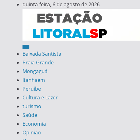
Skip
quinta-feira, 6 de agosto de 2026
to
content
Estação Litoral SP
Notícias da Baixada Santista
Baixada Santista
Praia Grande
Mongaguá
Itanhaém
Peruíbe
Cultura e Lazer
turismo
Saúde
Economia
Opinião