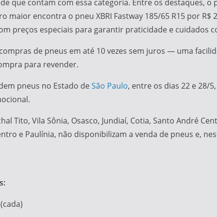
ede que contam com essa categoria. Entre os destaques, o 
 maior encontra o pneu XBRI Fastway 185/65 R15 por R$ 289
 com preços especiais para garantir praticidade e cuidados c
as compras de pneus em até 10 vezes sem juros — uma facil
ompra para revender.
vendem pneus no Estado de
São Paulo
, entre os dias 22 e 28/
ocional.
hal Tito, Vila Sônia, Osasco, Jundiaí, Cotia, Santo André Cen
tro e Paulínia, não disponibilizam a venda de pneus e, nest
s:
(cada)