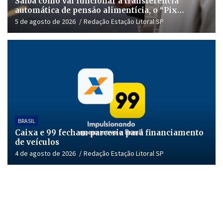
Saiba como vai funcionar a transferência
automática de pensão alimentícia, o “Pix
Pensão”
5 de agosto de 2026
Redação Estação Litoral SP
BRASIL
Caixa e 99 fecham parceria para financiamento
de veículos
4 de agosto de 2026
Redação Estação Litoral SP