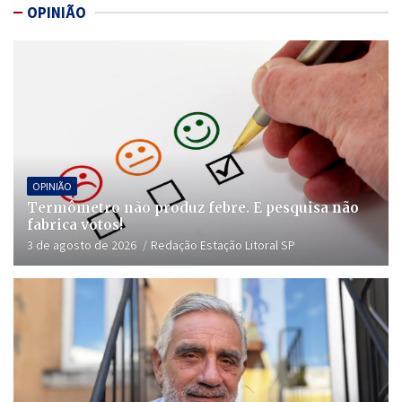
OPINIÃO
OPINIÃO
Termômetro não produz febre. E pesquisa não
fabrica votos!
3 de agosto de 2026
Redação Estação Litoral SP