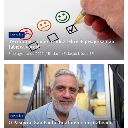
OPINIÃO
Termômetro não produz febre. E pesquisa não
fabrica votos!
3 de agosto de 2026
Redação Estação Litoral SP
OPINIÃO
O Pasquim São Paulo, finalmente digitalizado