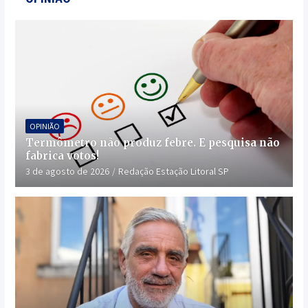
OPINIÃO
Termômetro não produz febre. E pesquisa não
fabrica votos!
3 de agosto de 2026
Redação Estação Litoral SP