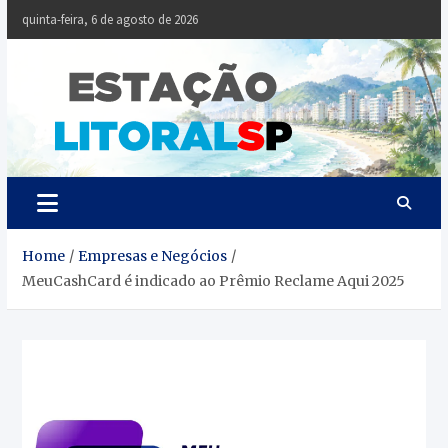
Skip
quinta-feira, 6 de agosto de 2026
to
content
Estaçã
Notícias da
Baixada Santista
Litoral
SP
Home
Empresas e Negócios
MeuCashCard é indicado ao Prêmio Reclame Aqui 2025