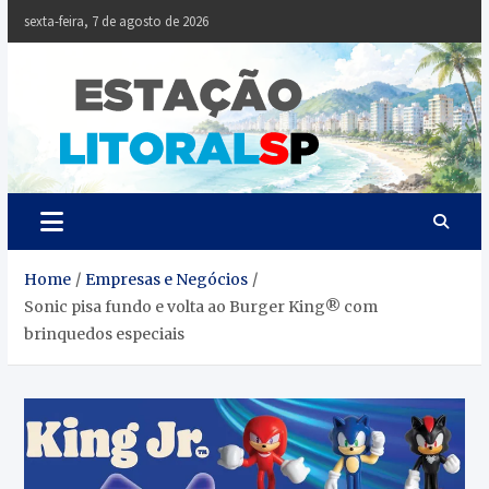
Skip
sexta-feira, 7 de agosto de 2026
to
content
Estaçã
Notícias da
Baixada Santista
Litoral
SP
Home
Empresas e Negócios
Sonic pisa fundo e volta ao Burger King® com
brinquedos especiais