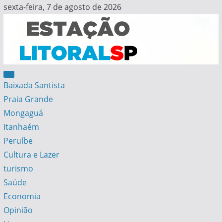
Skip
sexta-feira, 7 de agosto de 2026
to
content
Estação Litoral SP
Notícias da Baixada Santista
Baixada Santista
Praia Grande
Mongaguá
Itanhaém
Peruíbe
Cultura e Lazer
turismo
Saúde
Economia
Opinião