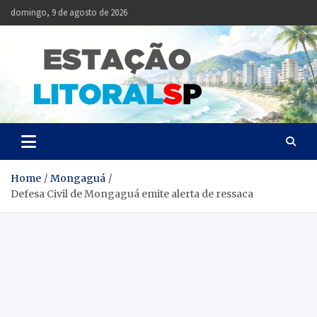
Skip
domingo, 9 de agosto de 2026
to
content
Estação
Notícias da Baixada
Santista
Litoral
SP
Home
Mongaguá
Defesa Civil de Mongaguá emite alerta de ressaca