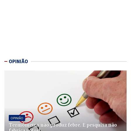
OPINIÃO
OPINIÃO
Termômetro não produz febre. E pesquisa não
fabrica votos!