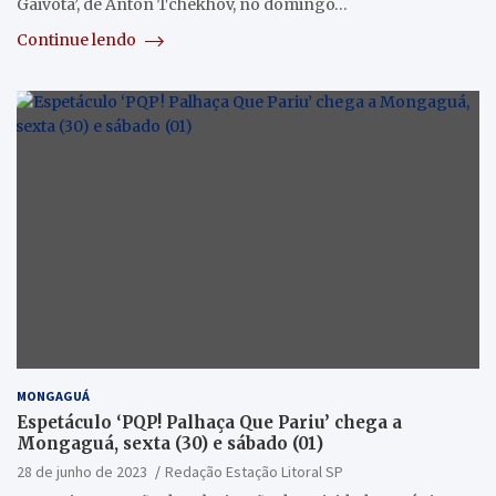
Gaivota’, de Anton Tchekhov, no domingo…
Continue lendo
MONGAGUÁ
Espetáculo ‘PQP! Palhaça Que Pariu’ chega a
Mongaguá, sexta (30) e sábado (01)
28 de junho de 2023
Redação Estação Litoral SP