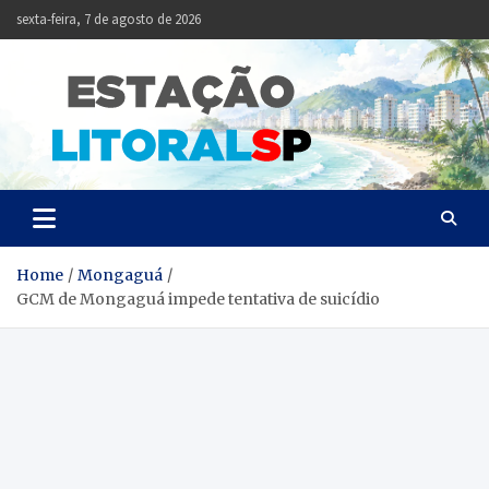
Skip
sexta-feira, 7 de agosto de 2026
to
content
Estação
Notícias da Baixada
Santista
Litoral
SP
Home
Mongaguá
GCM de Mongaguá impede tentativa de suicídio