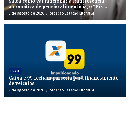
Saiba como vai funcionar a transferência
automática de pensão alimentícia, o “Pix
Pensão”
5 de agosto de 2026
Redação Estação Litoral SP
BRASIL
Caixa e 99 fecham parceria para financiamento
de veículos
4 de agosto de 2026
Redação Estação Litoral SP