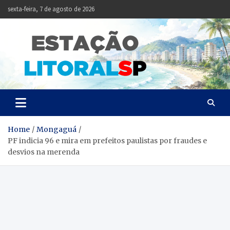
Skip
sexta-feira, 7 de agosto de 2026
to
content
Estação
Notícias da Baixada
Santista
Litoral
SP
Home
Mongaguá
PF indicia 96 e mira em prefeitos paulistas por fraudes e
desvios na merenda