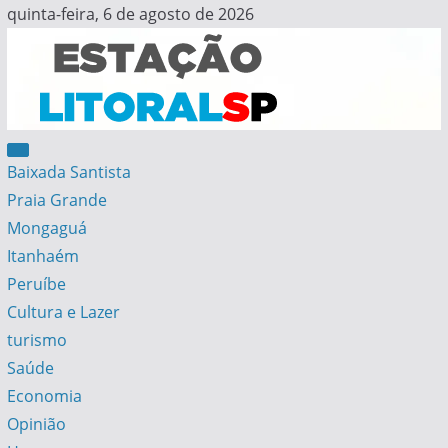
Skip
quinta-feira, 6 de agosto de 2026
to
content
Estação Litoral SP
Notícias da Baixada Santista
Baixada Santista
Praia Grande
Mongaguá
Itanhaém
Peruíbe
Cultura e Lazer
turismo
Saúde
Economia
Opinião