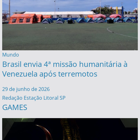
Mundo
Brasil envia 4ª missão humanitária à
Venezuela após terremotos
29 de junho de 2026
Redação Estação Litoral SP
GAMES