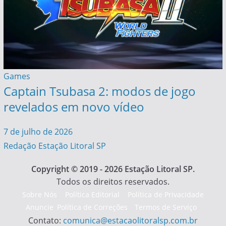
Games
Captain Tsubasa 2: modos de jogo
revelados em novo vídeo
7 de julho de 2026
Redação Estação Litoral SP
Copyright © 2019 - 2026 Estação Litoral SP.
Todos os direitos reservados.
Sobre Nós
Política Editorial
Política de Privacidade
Anuncie
Política de Correções
Termos de Serviço
Contato:
comunica@estacaolitoralsp.com.br