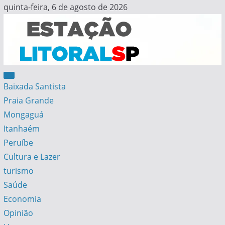
Skip
quinta-feira, 6 de agosto de 2026
to
content
Estação Litoral SP
Notícias da Baixada Santista
Baixada Santista
Praia Grande
Mongaguá
Itanhaém
Peruíbe
Cultura e Lazer
turismo
Saúde
Economia
Opinião