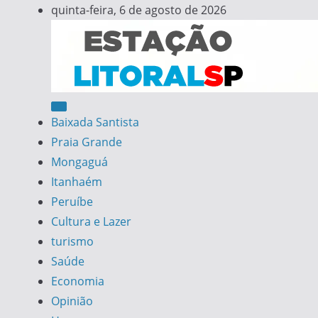
Skip
quinta-feira, 6 de agosto de 2026
to
content
Estação Litoral SP
Notícias da Baixada Santista
Baixada Santista
Praia Grande
Mongaguá
Itanhaém
Peruíbe
Cultura e Lazer
turismo
Saúde
Economia
Opinião