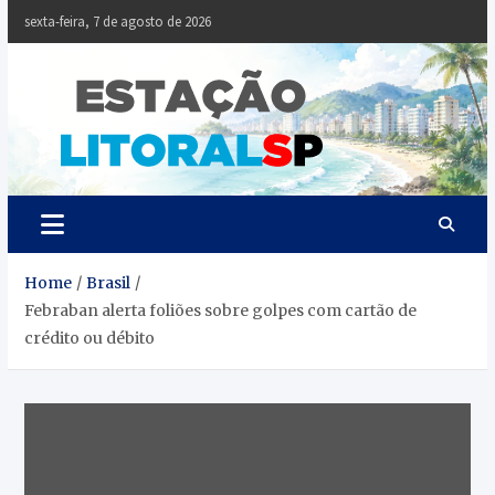
Skip
sexta-feira, 7 de agosto de 2026
to
content
Estaçã
Notícias da
Baixada Santista
Litoral
SP
Home
Brasil
Febraban alerta foliões sobre golpes com cartão de
crédito ou débito