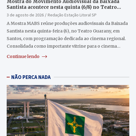
Mostra do Movimento Audiovisual da Baixada
Santista acontece nesta quinta (6/8) no Teatro
Guarany
3 de agosto de 2026
Redação Estação Litoral SP
A Mostra MABS reúne produções audiovisuais da Baixada
Santista nesta quinta-feira (6), no Teatro Guarany, em
Santos, com programação dedicada ao cinema regional.
Consolidada como importante vitrine para o cinema…
Continue lendo
NÃO PERCA NADA