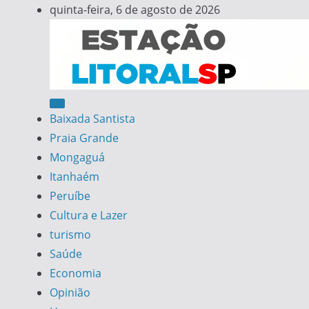
Skip
quinta-feira, 6 de agosto de 2026
to
content
Estação Litoral SP
Notícias da Baixada Santista
Baixada Santista
Praia Grande
Mongaguá
Itanhaém
Peruíbe
Cultura e Lazer
turismo
Saúde
Economia
Opinião