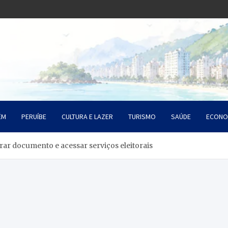
o Litoral SP
da Santista
ÉM
PERUÍBE
CULTURA E LAZER
TURISMO
SAÚDE
ECONO
irar documento e acessar serviços eleitorais