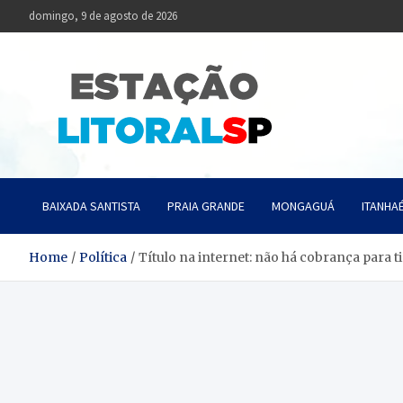
Skip
domingo, 9 de agosto de 2026
to
content
Estaçã
Notícias da Baixa
BAIXADA SANTISTA
PRAIA GRANDE
MONGAGUÁ
ITANHA
Home
Política
Título na internet: não há cobrança para t