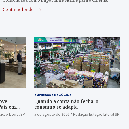
Consolidada como importante vitrine para o cinema…
Continue lendo
EMPRESAS E NEGÓCIOS
ove
Quando a conta não fecha, o
Pais em
consumo se adapta
ação Litoral SP
5 de agosto de 2026
Redação Estação Litoral SP