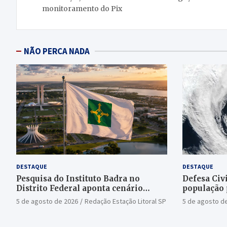
Post
monitoramento do Pix
NÃO PERCA NADA
DESTAQUE
DESTAQUE
Pesquisa do Instituto Badra no
Defesa Civi
Distrito Federal aponta cenário
população 
aberto para o Senado
bomba
5 de agosto de 2026
Redação Estação Litoral SP
5 de agosto d