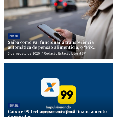
BRASIL
Saiba como vai funcionar a transferência
automática de pensão alimentícia, o “Pix
Pensão”
5 de agosto de 2026
Redação Estação Litoral SP
BRASIL
Caixa e 99 fecham parceria para financiamento
de veículos