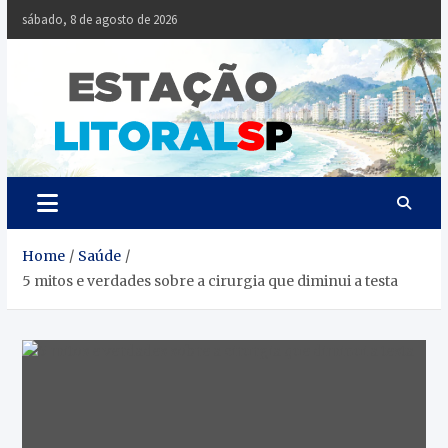
Skip
sábado, 8 de agosto de 2026
to
content
Estaçã
Notícias da
Baixada Santista
Litoral
SP
Home
Saúde
5 mitos e verdades sobre a cirurgia que diminui a testa