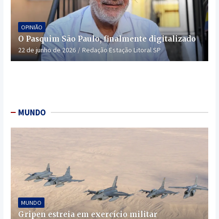
OPINIÃO
O Pasquim São Paulo, finalmente digitalizado
22 de junho de 2026
Redação Estação Litoral SP
MUNDO
MUNDO
Gripen estreia em exercício militar