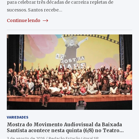
para celebrar três décadas de carreira repletas de
sucessos. Santos recebe…
Continue lendo
VARIEDADES
Mostra do Movimento Audiovisual da Baixada
Santista acontece nesta quinta (6/8) no Teatro
Guarany
3 de agosto de 2026
Redação Estação Litoral SP