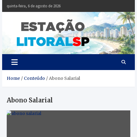
Skip
quinta-feira, 6 de agosto de 2026
to
content
Estaçã
Notícias da
Baixada Santista
Litoral
SP
Home
Conteúdo
Abono Salarial
Abono Salarial