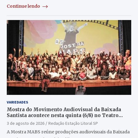
Continue lendo
VARIEDADES
Mostra do Movimento Audiovisual da Baixada
Santista acontece nesta quinta (6/8) no Teatro
Guarany
3 de agosto de 2026
Redação Estação Litoral SP
A Mostra MABS reúne produções audiovisuais da Baixada