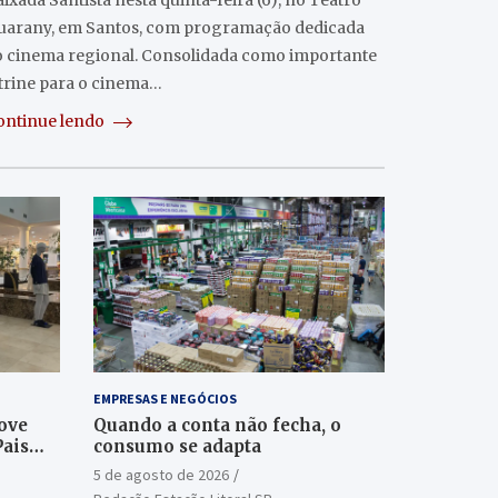
ixada Santista nesta quinta-feira (6), no Teatro
uarany, em Santos, com programação dedicada
o cinema regional. Consolidada como importante
itrine para o cinema…
ontinue lendo
EMPRESAS E NEGÓCIOS
ove
Quando a conta não fecha, o
Pais
consumo se adapta
5 de agosto de 2026