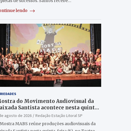
epletas de sucessos. Santos recebe…
ontinue lendo
RIEDADES
ostra do Movimento Audiovisual da
aixada Santista acontece nesta quinta
6/8) no Teatro Guarany
de agosto de 2026
Redação Estação Litoral SP
 Mostra MABS reúne produções audiovisuais da