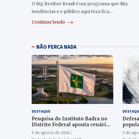
O Big Brother Brasil é um programa que dita
tendências e o público aqui fora fica…
Continue lendo
NÃO PERCA NADA
DESTAQUE
DESTAQU
Pesquisa do Instituto Badra no
Defesa
Distrito Federal aponta cenário
popula
aberto para o Senado
ciclon
5 de agosto de 2026
5 de ago