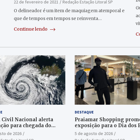
Ba
22 de fevereiro de 2021
Redação Estação Litoral SP
G
O delineador é um item de maquiagem atemporal e
a
que de tempos em tempos se reinventa…
v
Continue lendo
C
E
DESTAQUE
 Civil Nacional alerta
Praiamar Shopping prom
ção para chegada do
exposição para o Dia dos 
e bomba
em Santos
sto de 2026
5 de agosto de 2026