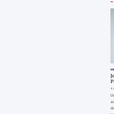
VA
J
P
4 
U
a
de