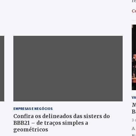
r
C
VA
M
EMPRESAS E NEGÓCIOS
B
Confira os delineados das sisters do
(
3 
BBB21 – de traços simples a
A
geométricos