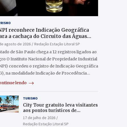
URISMO
NPI reconhece Indicação Geográfica
ara a cachaça do Circuito das Águas
aulista
de agosto de 2026
Redação Estação Litoral SP
tado de São Paulo chega a 12 registros ligados ao
ro O Instituto Nacional de Propriedade Industrial
INPI) concedeu o registro de Indicação Geográfica
IG), na modalidade Indicação de Procedência…
ontinue lendo
TURISMO
City Tour gratuito leva visitantes
aos pontos turísticos de
Itanhaém
17 de julho de 2026
Redação Estação Litoral SP