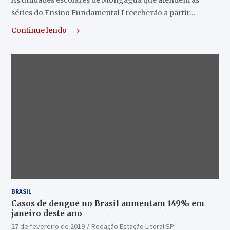
As unidades escolares de Mongaguá que atendem as
séries do Ensino Fundamental I receberão a partir…
Continue lendo
BRASIL
Casos de dengue no Brasil aumentam 149% em
janeiro deste ano
27 de fevereiro de 2019
Redação Estação Litoral SP