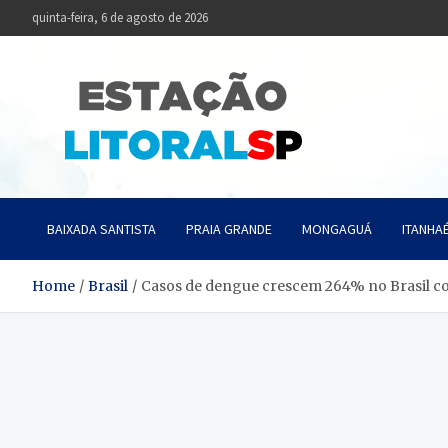
Skip
quinta-feira, 6 de agosto de 2026
to
content
Estaçã
Notícias da Baixa
BAIXADA SANTISTA
PRAIA GRANDE
MONGAGUÁ
ITANHA
Home
Brasil
Casos de dengue crescem 264% no Brasil co