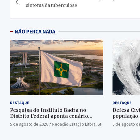
de
sintoma da tuberculose
Post
NÃO PERCA NADA
DESTAQUE
DESTAQUE
Pesquisa do Instituto Badra no
Defesa Civi
Distrito Federal aponta cenário
população 
aberto para o Senado
bomba
5 de agosto de 2026
Redação Estação Litoral SP
5 de agosto d