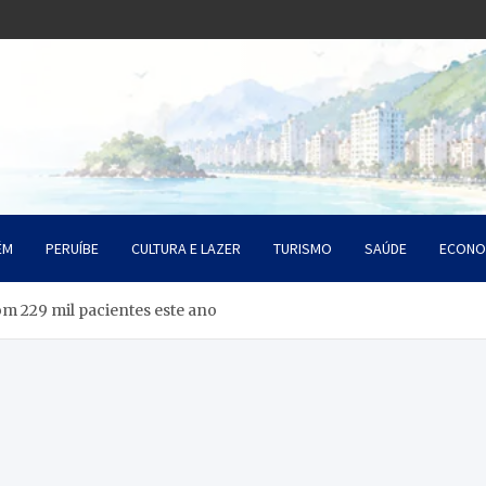
o Litoral SP
da Santista
ÉM
PERUÍBE
CULTURA E LAZER
TURISMO
SAÚDE
ECONO
m 229 mil pacientes este ano