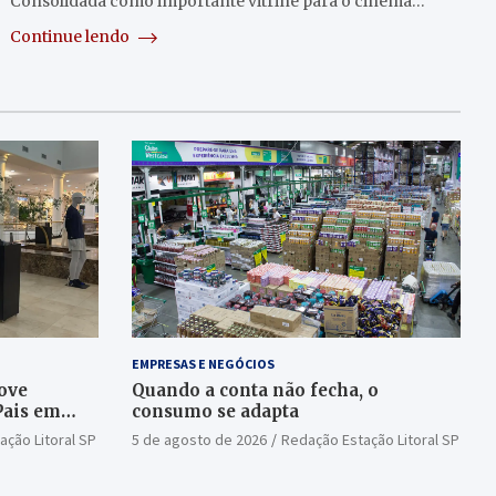
Consolidada como importante vitrine para o cinema…
Continue lendo
EMPRESAS E NEGÓCIOS
ove
Quando a conta não fecha, o
Pais em
consumo se adapta
ação Litoral SP
5 de agosto de 2026
Redação Estação Litoral SP