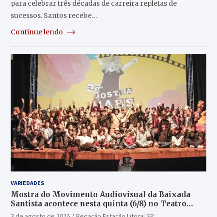
para celebrar três décadas de carreira repletas de
sucessos. Santos recebe…
Continue lendo
VARIEDADES
Mostra do Movimento Audiovisual da Baixada
Santista acontece nesta quinta (6/8) no Teatro
Guarany
3 de agosto de 2026
Redação Estação Litoral SP