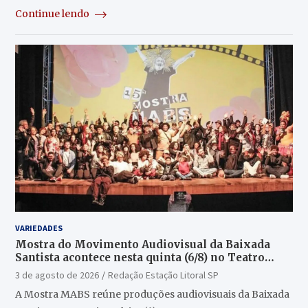
Continue lendo
VARIEDADES
Mostra do Movimento Audiovisual da Baixada
Santista acontece nesta quinta (6/8) no Teatro
Guarany
3 de agosto de 2026
Redação Estação Litoral SP
A Mostra MABS reúne produções audiovisuais da Baixada