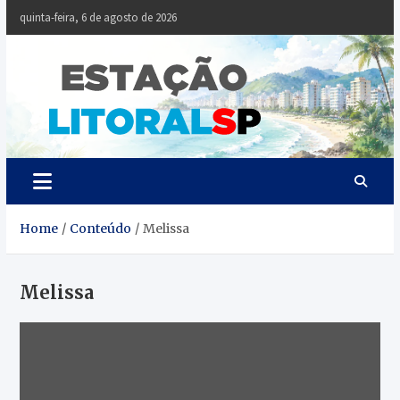
Skip
quinta-feira, 6 de agosto de 2026
to
content
Estaçã
Notícias da
Baixada Santista
Litoral
SP
Home
Conteúdo
Melissa
Melissa