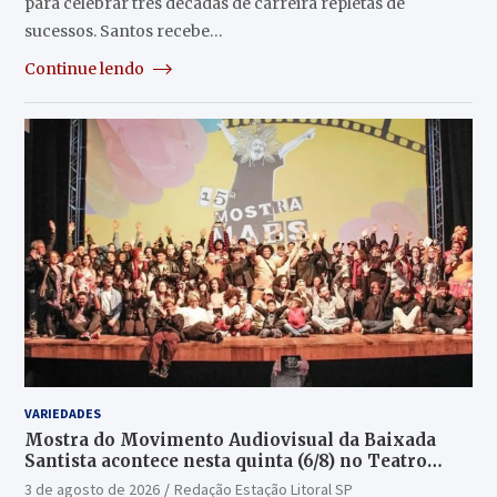
para celebrar três décadas de carreira repletas de
sucessos. Santos recebe…
Continue lendo
VARIEDADES
Mostra do Movimento Audiovisual da Baixada
Santista acontece nesta quinta (6/8) no Teatro
Guarany
3 de agosto de 2026
Redação Estação Litoral SP