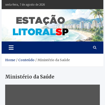
Skip
sexta-feira, 7 de agosto de 2026
to
content
Estaçã
Notícias da
Baixada Santista
Litoral
SP
Home
Conteúdo
Ministério da Saúde
Ministério da Saúde