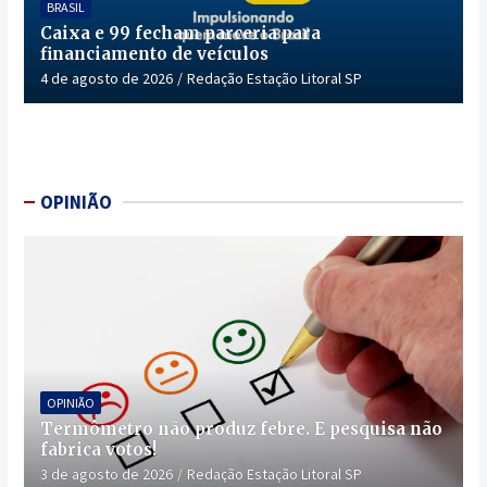
BRASIL
Caixa e 99 fecham parceria para
financiamento de veículos
4 de agosto de 2026
Redação Estação Litoral SP
OPINIÃO
OPINIÃO
Termômetro não produz febre. E pesquisa não
fabrica votos!
3 de agosto de 2026
Redação Estação Litoral SP