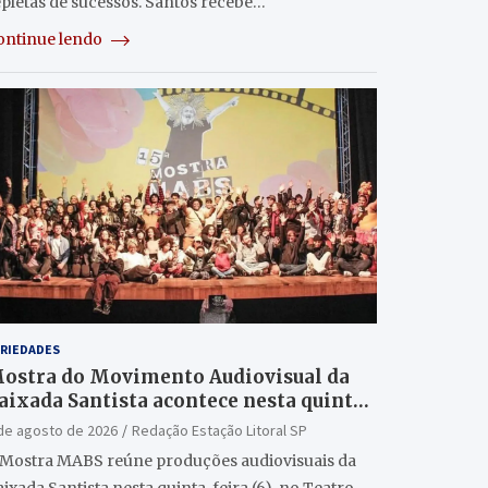
epletas de sucessos. Santos recebe…
ontinue lendo
RIEDADES
ostra do Movimento Audiovisual da
aixada Santista acontece nesta quinta
6/8) no Teatro Guarany
de agosto de 2026
Redação Estação Litoral SP
 Mostra MABS reúne produções audiovisuais da