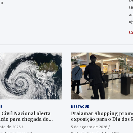
Ba
 o
G
a
v
C
E
DESTAQUE
 Civil Nacional alerta
Praiamar Shopping prom
ção para chegada do
exposição para o Dia dos 
e bomba
em Santos
sto de 2026
5 de agosto de 2026