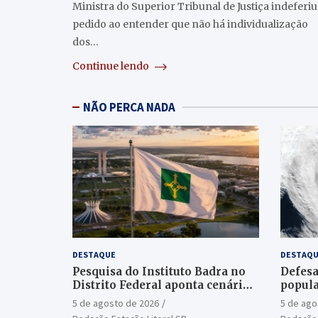
Ministra do Superior Tribunal de Justiça indeferiu
pedido ao entender que não há individualização
dos…
Continue lendo
NÃO PERCA NADA
DESTAQUE
DESTAQU
Pesquisa do Instituto Badra no
Defesa
Distrito Federal aponta cenário
popula
aberto para o Senado
ciclon
5 de agosto de 2026
5 de ago