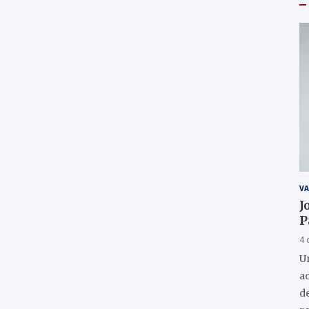
VA
J
P
4 
U
a
de