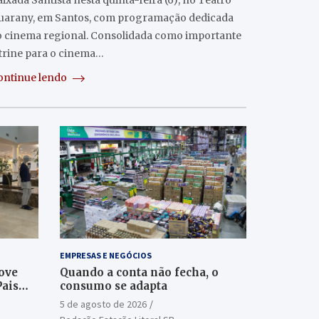
ixada Santista nesta quinta-feira (6), no Teatro
uarany, em Santos, com programação dedicada
o cinema regional. Consolidada como importante
itrine para o cinema…
ontinue lendo
EMPRESAS E NEGÓCIOS
ove
Quando a conta não fecha, o
Pais
consumo se adapta
5 de agosto de 2026