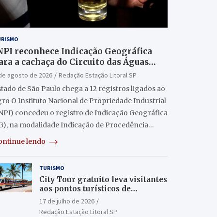
URISMO
NPI reconhece Indicação Geográfica
ara a cachaça do Circuito das Águas
aulista
de agosto de 2026
Redação Estação Litoral SP
tado de São Paulo chega a 12 registros ligados ao
ro O Instituto Nacional de Propriedade Industrial
INPI) concedeu o registro de Indicação Geográfica
IG), na modalidade Indicação de Procedência…
ontinue lendo
TURISMO
City Tour gratuito leva visitantes
aos pontos turísticos de
Itanhaém
17 de julho de 2026
Redação Estação Litoral SP