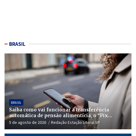
BRASIL
BRASIL
Saiba como vai funcionar a transferência
automática de pensão alimentícia, o “Pix
Pensão”
5 de agosto de 2026
Redação Estação Litoral SP