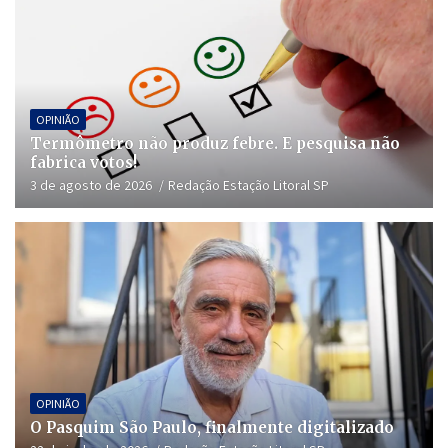
OPINIÃO
Termômetro não produz febre. E pesquisa não
fabrica votos!
3 de agosto de 2026
Redação Estação Litoral SP
OPINIÃO
O Pasquim São Paulo, finalmente digitalizado