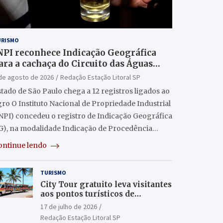
URISMO
NPI reconhece Indicação Geográfica
ara a cachaça do Circuito das Águas
aulista
de agosto de 2026
Redação Estação Litoral SP
tado de São Paulo chega a 12 registros ligados ao
ro O Instituto Nacional de Propriedade Industrial
INPI) concedeu o registro de Indicação Geográfica
IG), na modalidade Indicação de Procedência…
ontinue lendo
TURISMO
City Tour gratuito leva visitantes
aos pontos turísticos de
Itanhaém
17 de julho de 2026
Redação Estação Litoral SP