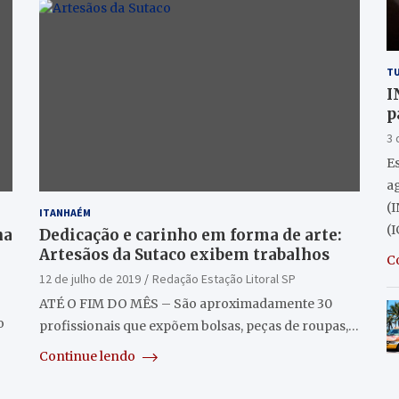
T
I
p
P
3 
Es
ag
(
ITANHAÉM
(
na
Dedicação e carinho em forma de arte:
Artesãos da Sutaco exibem trabalhos
C
12 de julho de 2019
Redação Estação Litoral SP
ATÉ O FIM DO MÊS – São aproximadamente 30
o
profissionais que expõem bolsas, peças de roupas,…
Continue lendo