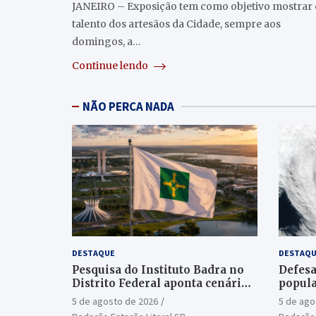
JANEIRO – Exposição tem como objetivo mostrar 
talento dos artesãos da Cidade, sempre aos
domingos, a…
Continue lendo
NÃO PERCA NADA
DESTAQUE
DESTAQU
Pesquisa do Instituto Badra no
Defesa
Distrito Federal aponta cenário
popula
aberto para o Senado
ciclon
5 de agosto de 2026
5 de ago