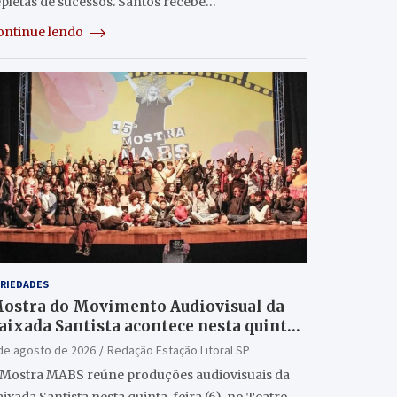
epletas de sucessos. Santos recebe…
ontinue lendo
RIEDADES
ostra do Movimento Audiovisual da
aixada Santista acontece nesta quinta
6/8) no Teatro Guarany
de agosto de 2026
Redação Estação Litoral SP
 Mostra MABS reúne produções audiovisuais da