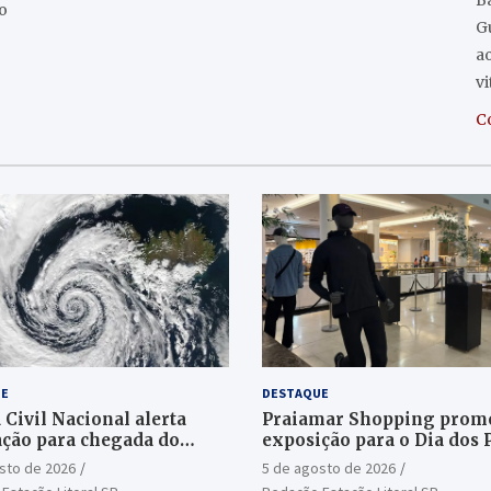
Ba
o
G
a
v
C
E
DESTAQUE
 Civil Nacional alerta
Praiamar Shopping prom
ção para chegada do
exposição para o Dia dos 
e bomba
em Santos
sto de 2026
5 de agosto de 2026