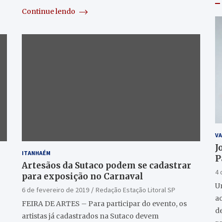
Continue lendo
VA
J
ITANHAÉM
P
Artesãos da Sutaco podem se cadastrar
4 
para exposição no Carnaval
U
6 de fevereiro de 2019
Redação Estação Litoral SP
a
FEIRA DE ARTES – Para participar do evento, os
de
artistas já cadastrados na Sutaco devem