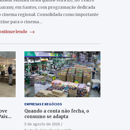
ixada Santista nesta quinta-feira (6), no Teatro
uarany, em Santos, com programação dedicada
o cinema regional. Consolidada como importante
itrine para o cinema…
ontinue lendo
EMPRESAS E NEGÓCIOS
ove
Quando a conta não fecha, o
Pais
consumo se adapta
5 de agosto de 2026