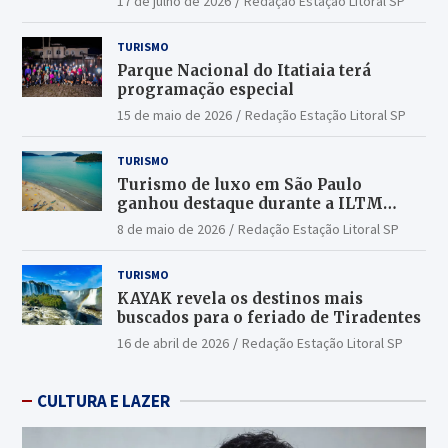
17 de julho de 2026
Redação Estação Litoral SP
TURISMO
Parque Nacional do Itatiaia terá
programação especial
15 de maio de 2026
Redação Estação Litoral SP
TURISMO
Turismo de luxo em São Paulo
ganhou destaque durante a ILTM
Latin America 2026
8 de maio de 2026
Redação Estação Litoral SP
TURISMO
KAYAK revela os destinos mais
buscados para o feriado de Tiradentes
16 de abril de 2026
Redação Estação Litoral SP
CULTURA E LAZER