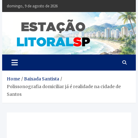
Skip
domingo, 9 de agosto de 2026
to
content
Estaçã
Notícias da
Baixada Santista
Litoral
SP
Home
Baixada Santista
Polissonografia domiciliar já é realidade na cidade de
Santos