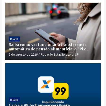
BRASIL
Saiba como vai funcionar a transferência
automática de pensão alimentícia, o “Pix
Pensão”
5 de agosto de 2026
Redação Estação Litoral SP
BRASIL
Caixa e 99 fecham parceria para