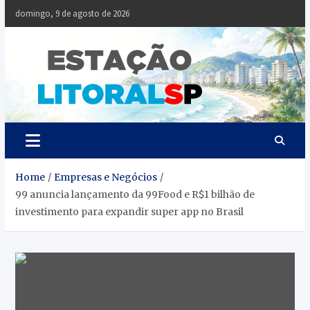
Skip
domingo, 9 de agosto de 2026
to
content
Estaçã
Notícias da
Baixada Santista
Litoral
SP
Home
Empresas e Negócios
99 anuncia lançamento da 99Food e R$1 bilhão de
investimento para expandir super app no Brasil