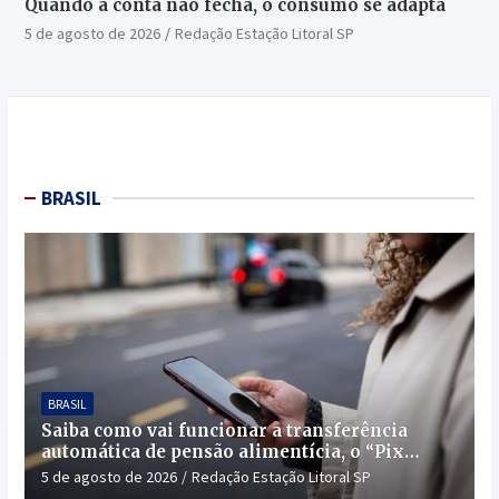
Quando a conta não fecha, o consumo se adapta
5 de agosto de 2026
Redação Estação Litoral SP
BRASIL
BRASIL
Saiba como vai funcionar a transferência
automática de pensão alimentícia, o “Pix
Pensão”
5 de agosto de 2026
Redação Estação Litoral SP