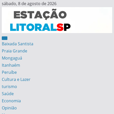
Skip
sábado, 8 de agosto de 2026
to
content
Estação Litoral SP
Notícias da Baixada Santista
Baixada Santista
Praia Grande
Mongaguá
Itanhaém
Peruíbe
Cultura e Lazer
turismo
Saúde
Economia
Opinião