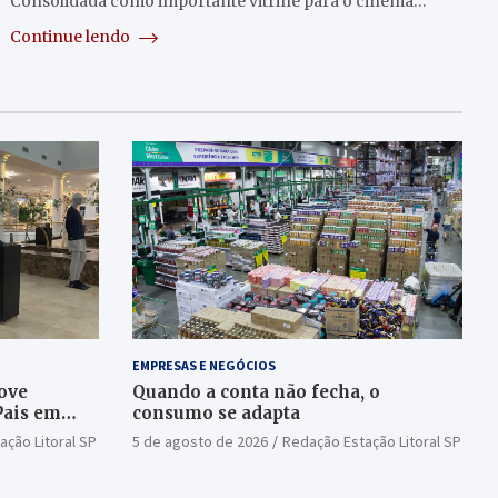
Consolidada como importante vitrine para o cinema…
Continue lendo
EMPRESAS E NEGÓCIOS
ove
Quando a conta não fecha, o
Pais em
consumo se adapta
ação Litoral SP
5 de agosto de 2026
Redação Estação Litoral SP