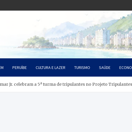
o Litoral SP
da Santista
ÉM
PERUÍBE
CULTURA E LAZER
TURISMO
SAÚDE
ECONO
ymar Jr. celebram a 5ª turma de tripulantes no Projeto Tripulante