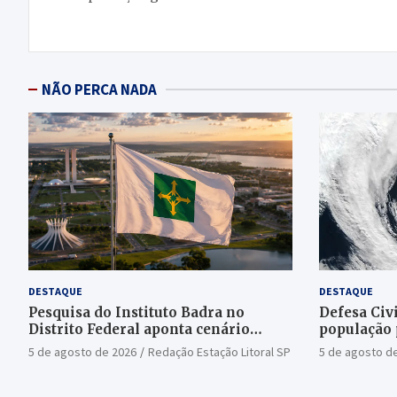
Post
NÃO PERCA NADA
DESTAQUE
DESTAQUE
Pesquisa do Instituto Badra no
Defesa Civi
Distrito Federal aponta cenário
população 
aberto para o Senado
bomba
5 de agosto de 2026
Redação Estação Litoral SP
5 de agosto d