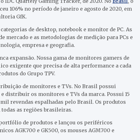
o IDC Quartely Gaming Tracker, de 2020. No
Brasil
, o
eu 106% no período de janeiro e agosto de 2020, em
ltoria GfK.
 categorias de desktop, notebook e monitor de PC. As
de mercado e as metodologias de medição para PCs e
ecnologia, empresa e geografia.
anca expansão. Nossa gama de monitores gamers de
lico exigente que precisa de alta performance a cada
produtos do Grupo TPV.
tribuição de monitores e TVs. No Brasil possui
e distribuir os monitores e TVs da marca. Possui 15
 mil revendas espalhadas pelo Brasil. Os produtos
todas as regiões brasileiras.
ortfólio de produtos e lançou os periféricos
ecânicos AGK700 e GK500, os mouses AGM700 e