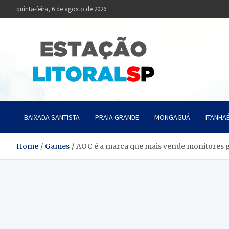
Skip
quinta-feira, 6 de agosto de 2026
to
content
Estaçã
Notícias da Baixa
BAIXADA SANTISTA
PRAIA GRANDE
MONGAGUÁ
ITANHA
Home
Games
AOC é a marca que mais vende monitores