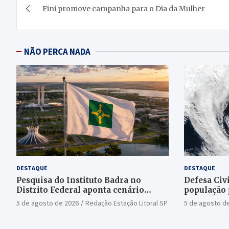
Fini promove campanha para o Dia da Mulher
de
Post
NÃO PERCA NADA
DESTAQUE
DESTAQUE
Pesquisa do Instituto Badra no
Defesa Civi
Distrito Federal aponta cenário
população 
aberto para o Senado
bomba
5 de agosto de 2026
Redação Estação Litoral SP
5 de agosto d