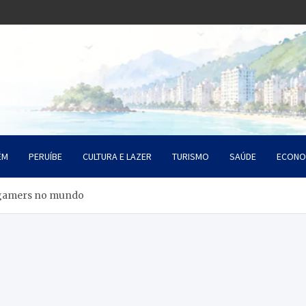
o Litoral SP
da Santista
ÉM
PERUÍBE
CULTURA E LAZER
TURISMO
SAÚDE
ECONO
 gamers no mundo