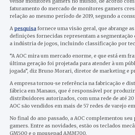
vende monitores gamers no mundo, de acordo com 
faturamento do mercado de monitores gamers cresc
relação ao mesmo período de 2019, segundo a consu
A
pesquisa
fornece uma visão geral, que abrange as
definições fornecidas representam a segmentação 
a indústria de jogos, incluindo classificação por t
“A AOC mira um mercado enorme, e que está em fr
última geração foi projetada para atender à um púb
jogada”, diz Bruno Morari, diretor de marketing e 
A empresa tornou-se referência na fabricação e dis
fábrica em Manaus, que é responsável por produzir 
distribuidores autorizados, com uma rede de até 20
AOC são vendidos em mais de 57 redes de varejo em 
No final do ano passado, a AOC complementou seu p
gamers. Entre as novidades, estão os teclados m
GM500 e o mousepad AMM700.