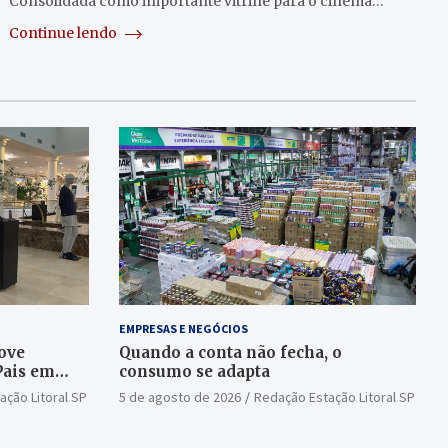
Consolidada como importante vitrine para o cinema…
Continue lendo
EMPRESAS E NEGÓCIOS
ove
Quando a conta não fecha, o
Pais em
consumo se adapta
ação Litoral SP
5 de agosto de 2026
Redação Estação Litoral SP