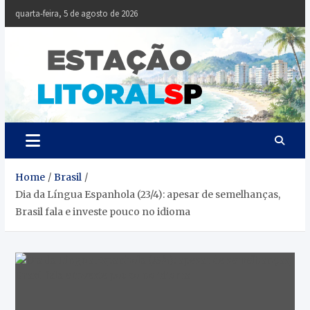
Skip
quarta-feira, 5 de agosto de 2026
to
content
Estaçã
Notícias da
Baixada Santista
Litoral
SP
Home
Brasil
Dia da Língua Espanhola (23/4): apesar de semelhanças,
Brasil fala e investe pouco no idioma