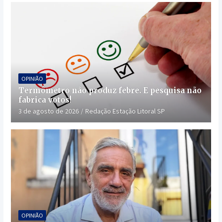
OPINIÃO
Termômetro não produz febre. E pesquisa não
fabrica votos!
3 de agosto de 2026
Redação Estação Litoral SP
OPINIÃO