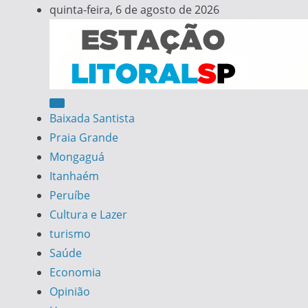
Skip
quinta-feira, 6 de agosto de 2026
to
content
Estação Litoral SP
Notícias da Baixada Santista
Baixada Santista
Praia Grande
Mongaguá
Itanhaém
Peruíbe
Cultura e Lazer
turismo
Saúde
Economia
Opinião