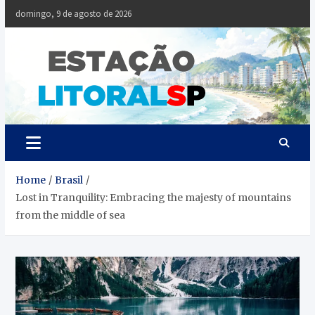
Skip
domingo, 9 de agosto de 2026
to
content
Estaçã
Notícias da
Baixada Santista
Litoral
SP
Home
Brasil
Lost in Tranquility: Embracing the majesty of mountains
from the middle of sea