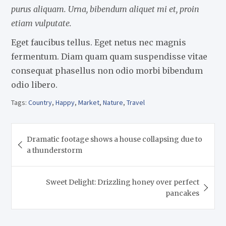
purus aliquam. Urna, bibendum aliquet mi et, proin
etiam vulputate.
Eget faucibus tellus. Eget netus nec magnis
fermentum. Diam quam quam suspendisse vitae
consequat phasellus non odio morbi bibendum
odio libero.
Tags:
Country
,
Happy
,
Market
,
Nature
,
Travel
Navegação
Dramatic footage shows a house collapsing due to
de
a thunderstorm
Post
Sweet Delight: Drizzling honey over perfect
pancakes