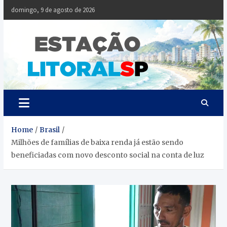
Skip
domingo, 9 de agosto de 2026
to
content
Estaçã
Notícias da
Baixada Santista
Litoral
SP
Home
Brasil
Milhões de famílias de baixa renda já estão sendo
beneficiadas com novo desconto social na conta de luz