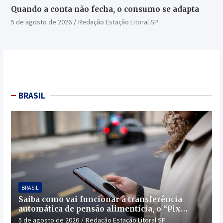
Quando a conta não fecha, o consumo se adapta
5 de agosto de 2026
Redação Estação Litoral SP
BRASIL
BRASIL
Saiba como vai funcionar a transferência
automática de pensão alimentícia, o “Pix
Pensão”
5 de agosto de 2026
Redação Estação Litoral SP