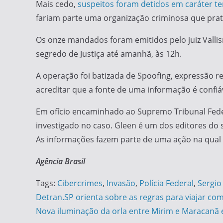
Mais cedo,
suspeitos foram detidos em caráter te
fariam parte uma organização criminosa que pra
Os onze mandados foram emitidos pelo juiz Vallisn
segredo de Justiça até amanhã, às 12h.
A operação foi batizada de Spoofing, expressão r
acreditar que a fonte de uma informação é confiá
Em ofício encaminhado ao Supremo Tribunal Federa
investigado no caso. Gleen é um dos editores do 
As informações fazem parte de uma ação na qual a
Agência Brasil
Tags:
Cibercrimes
,
Invasão
,
Polícia Federal
,
Sergio
Navegação
Detran.SP orienta sobre as regras para viajar co
Nova iluminação da orla entre Mirim e Maracanã 
de