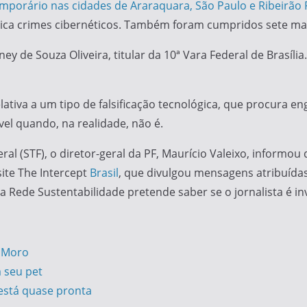
mporário nas cidades de Araraquara, São Paulo e Ribeirão 
tica crimes cibernéticos. Também foram cumpridos sete m
ey de Souza Oliveira, titular da 10ª Vara Federal de Brasíl
elativa a um tipo de falsificação tecnológica, que procura
vel quando, na realidade, não é.
l (STF), o diretor-geral da PF, Maurício Valeixo, informou
site The Intercept
Brasil
, que divulgou mensagens atribuída
 Rede Sustentabilidade pretende saber se o jornalista é i
 Moro
m seu pet
está quase pronta