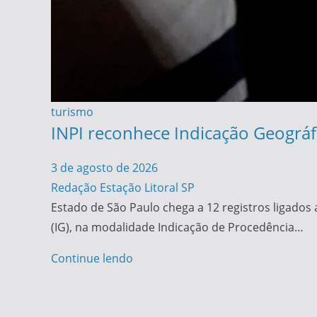
turismo
INPI reconhece Indicação Geográfi
3 de agosto de 2026
Redação Estação Litoral SP
Estado de São Paulo chega a 12 registros ligados 
(IG), na modalidade Indicação de Procedência…
Continue lendo