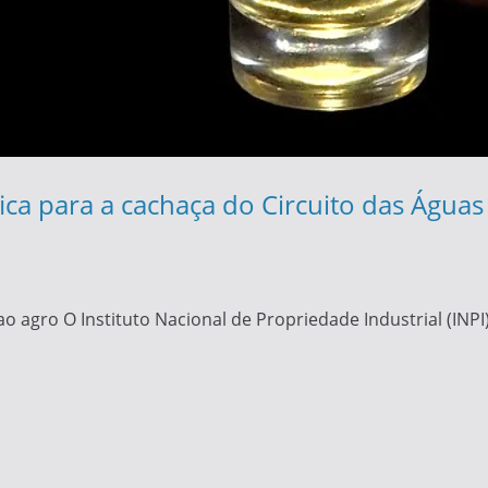
ca para a cachaça do Circuito das Águas 
ao agro O Instituto Nacional de Propriedade Industrial (INP