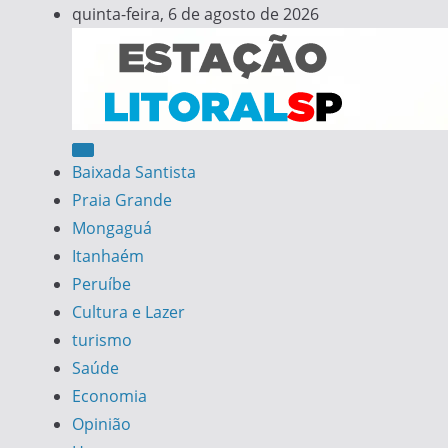
Skip
quinta-feira, 6 de agosto de 2026
to
content
Estação Litoral SP
Notícias da Baixada Santista
Baixada Santista
Praia Grande
Mongaguá
Itanhaém
Peruíbe
Cultura e Lazer
turismo
Saúde
Economia
Opinião